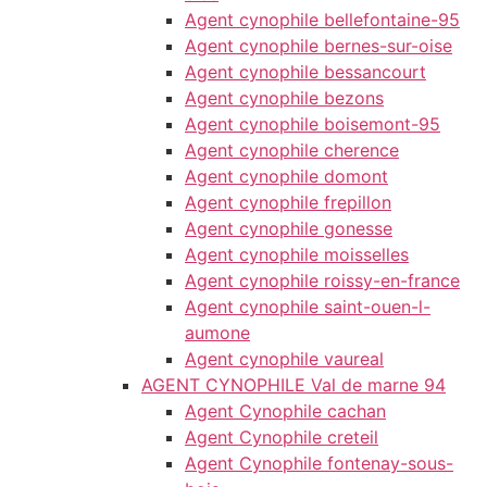
Agent cynophile bellefontaine-95
Agent cynophile bernes-sur-oise
Agent cynophile bessancourt
Agent cynophile bezons
Agent cynophile boisemont-95
Agent cynophile cherence
Agent cynophile domont
Agent cynophile frepillon
Agent cynophile gonesse
Agent cynophile moisselles
Agent cynophile roissy-en-france
Agent cynophile saint-ouen-l-
aumone
Agent cynophile vaureal
AGENT CYNOPHILE Val de marne 94
Agent Cynophile cachan
Agent Cynophile creteil
Agent Cynophile fontenay-sous-