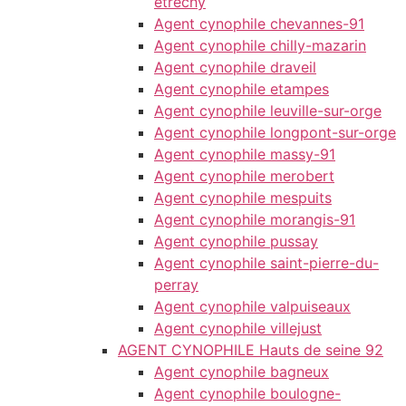
etrechy
Agent cynophile chevannes-91
Agent cynophile chilly-mazarin
Agent cynophile draveil
Agent cynophile etampes
Agent cynophile leuville-sur-orge
Agent cynophile longpont-sur-orge
Agent cynophile massy-91
Agent cynophile merobert
Agent cynophile mespuits
Agent cynophile morangis-91
Agent cynophile pussay
Agent cynophile saint-pierre-du-
perray
Agent cynophile valpuiseaux
Agent cynophile villejust
AGENT CYNOPHILE Hauts de seine 92
Agent cynophile bagneux
Agent cynophile boulogne-