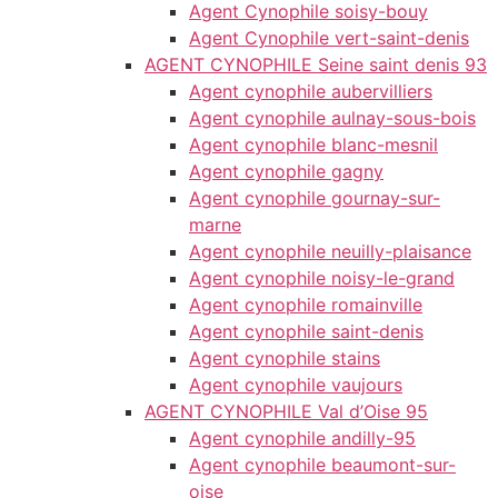
Agent Cynophile soisy-bouy
Agent Cynophile vert-saint-denis
AGENT CYNOPHILE Seine saint denis 93
Agent cynophile aubervilliers
Agent cynophile aulnay-sous-bois
Agent cynophile blanc-mesnil
Agent cynophile gagny
Agent cynophile gournay-sur-
marne
Agent cynophile neuilly-plaisance
Agent cynophile noisy-le-grand
Agent cynophile romainville
Agent cynophile saint-denis
Agent cynophile stains
Agent cynophile vaujours
AGENT CYNOPHILE Val d’Oise 95
Agent cynophile andilly-95
Agent cynophile beaumont-sur-
oise