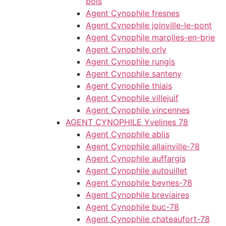
bois
Agent Cynophile fresnes
Agent Cynophile joinville-le-pont
Agent Cynophile marolles-en-brie
Agent Cynophile orly
Agent Cynophile rungis
Agent Cynophile santeny
Agent Cynophile thiais
Agent Cynophile villejuif
Agent Cynophile vincennes
AGENT CYNOPHILE Yvelines 78
Agent Cynophile ablis
Agent Cynophile allainville-78
Agent Cynophile auffargis
Agent Cynophile autouillet
Agent Cynophile beynes-78
Agent Cynophile breviaires
Agent Cynophile buc-78
Agent Cynophile chateaufort-78