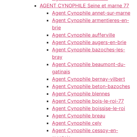
AGENT CYNOPHILE Seine et marne 77
Agent Cynophile annet-sur-marne
Agent Cynophile armentieres-en-
brie
Agent Cynophile aufferville
Agent Cynophile augers-en-brie
Agent Cynophile bazoches-les-
bray
Agent Cynophile beaumont-du-
gatinais
Agent Cynophile bernay-vilbert
Agent Cynophile beton-bazoches
Agent Cynophile blennes
Agent Cynophile bois-le-roi-77
Agent Cynophile boissise-le-roi
Agent Cynophile breau
Agent Cynophile cely
Agent Cynophile cessoy-en-