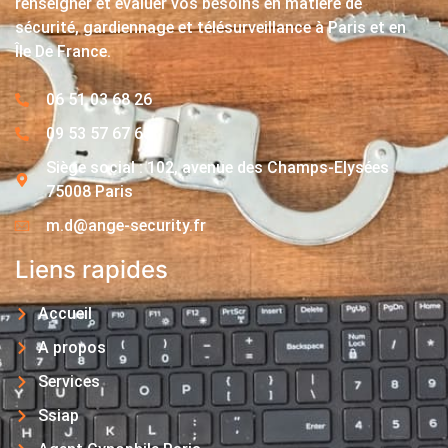
renseigner et évaluer vos besoins en matière de
sécurité, gardiennage et télésurveillance à Paris et en
Île De France.
06 51 03 68 26
09 53 57 67 63
Siège social : 102, avenue des Champs-Elysées
75008 Paris
m.d@ange-security.fr
Liens rapides
Accueil
A propos
Services
Ssiap