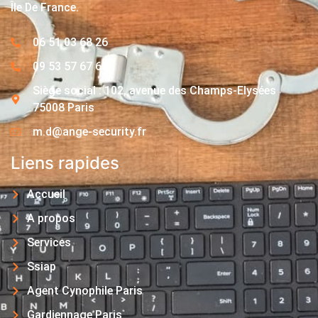
Île De France.
06 51 03 68 26
09 53 57 67 63
Siège social : 102, avenue des Champs-Elysées
75008 Paris
m.d@ange-security.fr
Liens rapides
Accueil
A propos
Services
Ssiap
Agent Cynophile Paris
Gardiennage Paris