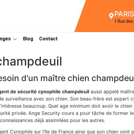
PARIS
1 Rue des 
Anges
Blog
Contact
champdeuil
esoin d’un maître chien champdeu
gent de sécurité cynophile champdeuil
aussi appelé maître
de surveillance avec son chien. Son beau-frère est expert 
l’intéresse beaucoup. Quel age minimum doit avoir le chien
urité privée. Ange Security cours a pour tâche de former les
 connaissances déjà assimilées pour les autres.
gent Cynophile sur l’île de France ainsi que son chien vont 