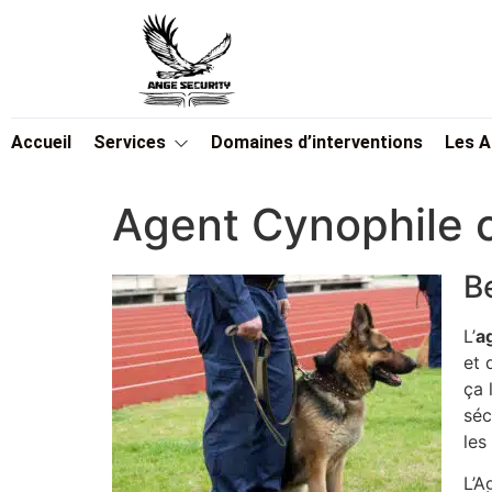
Accueil
Services
Domaines d’interventions
Les 
Agent Cynophile 
B
L’
a
et 
ça 
séc
les
L’A