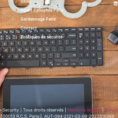
Ssiap
Agent Cynophile Paris
Gardiennage Paris
Contact
Politiques de sécurité
Security | Tous droits réservés |
Mentions légales
|
Plan d
57.00013 R.C.S. Paris | AUT-094-2121-03-08-2022816069