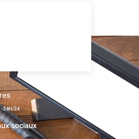
res
 -24H/24
ux sociaux