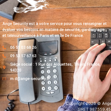
Ange Security est à votre service pour vous renseigner et
évaluer vos besoins en matière de sécurité, gardiennage
et télésurveillance à Paris et en Île De France.
06 51 03 68 26
09 53 57 67 63
Siège social : 1 Rue des Alouettes, Thiais, France,
94320
m.d@ange-security.fr
Copyright 2026 © Ange-
SIRET 987.559.4