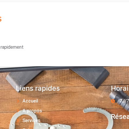
s
s rapidement
Liens rapides
Horai
Accueil
7J/7
A propos
Résea
Services