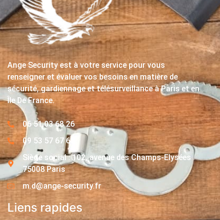
Ange Security est à votre service pour vous
renseigner et évaluer vos besoins en matière de
sécurité, gardiennage et télésurveillance à Paris et en
Île De France.
06 51 03 68 26
09 53 57 67 63
Siège social : 102, avenue des Champs-Elysées
75008 Paris
m.d@ange-security.fr
Liens rapides