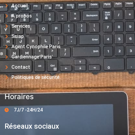
Accueil
A propos
Services
Ssiap
Agent Cynophile Paris
Gardiennage Paris
Contact
Politiques de sécurité
Horaires
7J/7 -24H/24
Réseaux sociaux