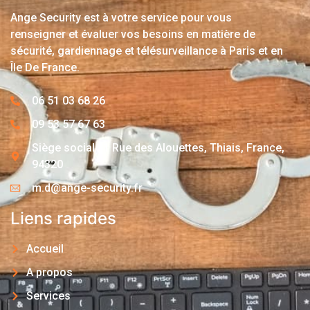
Ange Security est à votre service pour vous
renseigner et évaluer vos besoins en matière de
sécurité, gardiennage et télésurveillance à Paris et en
Île De France.
06 51 03 68 26
09 53 57 67 63
Siège social : 1 Rue des Alouettes, Thiais, France,
94320
m.d@ange-security.fr
Liens rapides
Accueil
A propos
Services