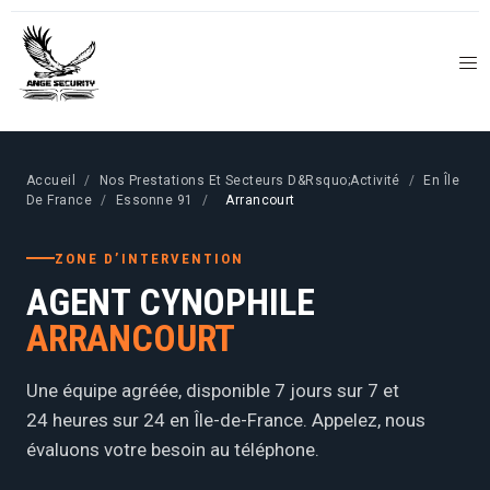
Accueil
/
Nos Prestations Et Secteurs D&Rsquo;Activité
/
En Île
De France
/
Essonne 91
/
Arrancourt
ZONE D’INTERVENTION
AGENT CYNOPHILE
ARRANCOURT
Une équipe agréée, disponible 7 jours sur 7 et
24 heures sur 24 en Île-de-France. Appelez, nous
évaluons votre besoin au téléphone.