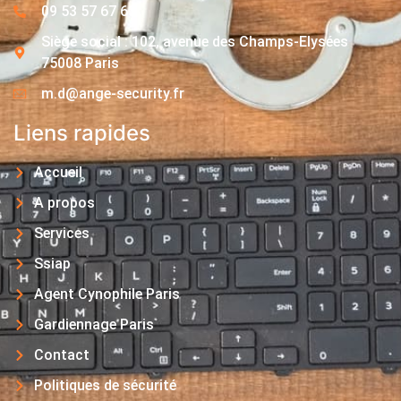
09 53 57 67 63
Siège social : 102, avenue des Champs-Elysées
75008 Paris
m.d@ange-security.fr
Liens rapides
Accueil
A propos
Services
Ssiap
Agent Cynophile Paris
Gardiennage Paris
Contact
Politiques de sécurité