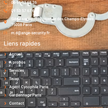
06 51 03 68 26
09 53 57 67 63
Siège social : 102, avenue des Champs-Elysées
75008 Paris
m.d@ange-security.fr
Liens rapides
Accueil
A propos
Services
Ssiap
Agent Cynophile Paris
Gardiennage Paris
Contact