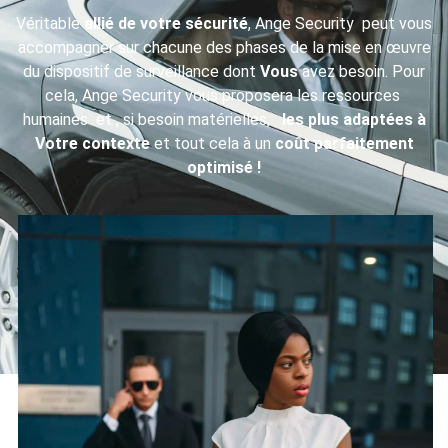
Véritable
allié de votre sécurité
, Ange Security peut vous
accompagner sur chacune des phases de la mise en œuvre
du dispositif de surveillance dont
Vous
avez besoin. Pour
cela, Ange Security vous proposera les ressources
humaines et , si besoin matérielles,
les plus adaptées à
Votre contexte
et tout cela à un
coût parfaitement
optimisé !