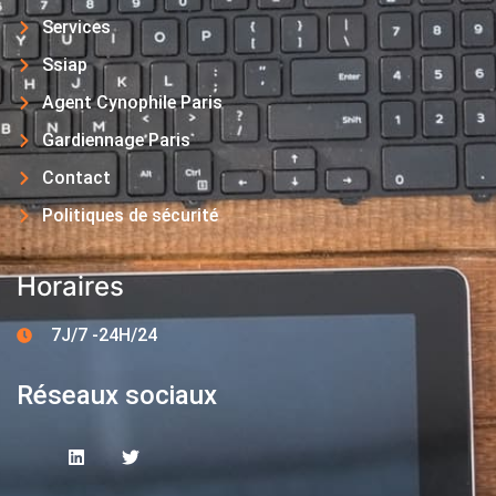
Services
Ssiap
Agent Cynophile Paris
Gardiennage Paris
Contact
Politiques de sécurité
Horaires
7J/7 -24H/24
Réseaux sociaux