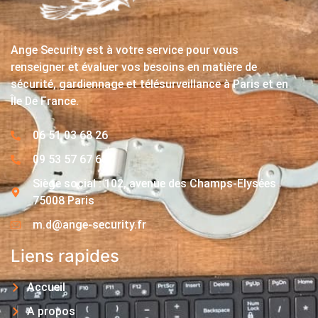
Ange Security est à votre service pour vous
renseigner et évaluer vos besoins en matière de
sécurité, gardiennage et télésurveillance à Paris et en
Île De France.
06 51 03 68 26
09 53 57 67 63
Siège social : 102, avenue des Champs-Elysées
75008 Paris
m.d@ange-security.fr
Liens rapides
Accueil
A propos