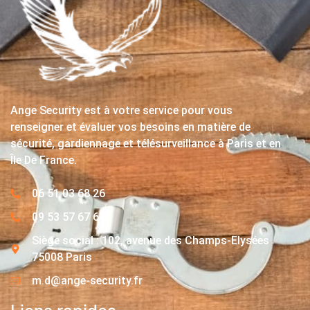
Ange Security est à votre service pour vous
renseigner et évaluer vos besoins en matière de
sécurité, gardiennage et télésurveillance à Paris et en
Île De France.
06 51 03 68 26
09 53 57 67 63
Siège social : 102, avenue des Champs-Elysées
75008 Paris
m.d@ange-security.fr