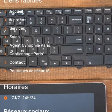
Liens rapides
Accueil
A propos
Services
Ssiap
Agent Cynophile Paris
Gardiennage Paris
Contact
Politiques de sécurité
Horaires
7J/7 -24H/24
Réseaux sociaux