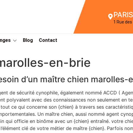
PARIS
1 Rue des 
Anges
Blog
Contact
marolles-en-brie
esoin d’un maître chien marolles-
gent de sécurité cynophile, également nommé ACCD ( Agen
nt polyvalent avec des connaissances non seulement en te
 tout ce qui concerne son {chien} à travers ses caractérist
portementales. Un maître chien, aussi nommé agent cynoph
in qui officie en binôme avec un {chien} entraîné. votre ch
 l’élément clé de votre métier de maître {chien}. Parfois n