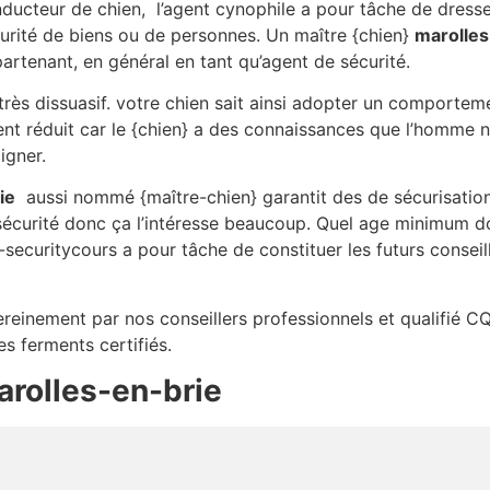
ducteur de chien, l’agent cynophile a pour tâche de dress
urité de biens ou de personnes. Un maître {chien}
marolles
artenant, en général en tant qu’agent de sécurité.
t très dissuasif. votre chien sait ainsi adopter un comporte
t réduit car le {chien} a des connaissances que l’homme n’a 
igner.
ie
aussi nommé {maître-chien} garantit des de sécurisation
sécurité donc ça l’intéresse beaucoup. Quel age minimum d
securitycours a pour tâche de constituer les futurs conseill
sereinement par nos conseillers professionnels et qualifié C
es ferments certifiés.
rolles-en-brie