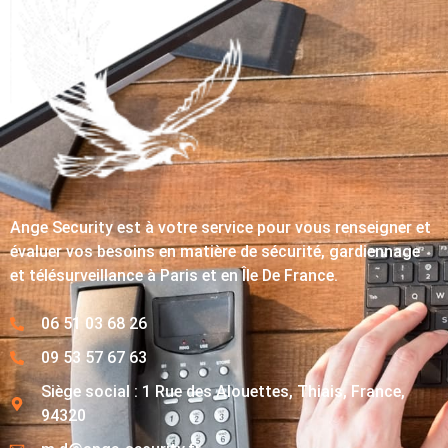
Ange Security est à votre service pour vous renseigner et
évaluer vos besoins en matière de sécurité, gardiennage
et télésurveillance à Paris et en Île De France.
06 51 03 68 26
09 53 57 67 63
Siège social : 1 Rue des Alouettes, Thiais, France,
94320