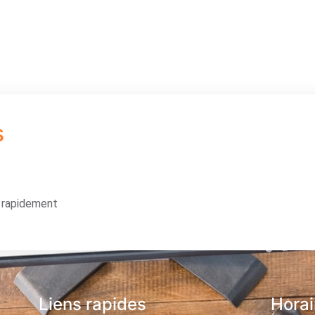
s
s rapidement
Liens rapides
Horai