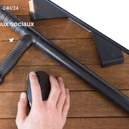
 -24H/24
ux sociaux