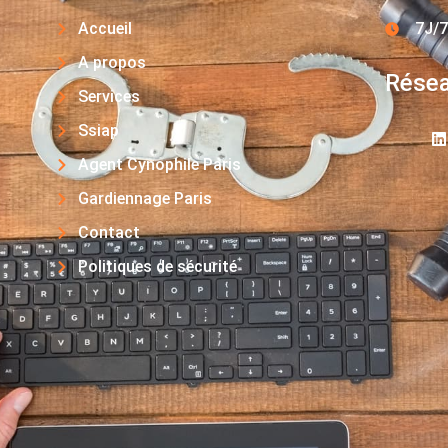
Accueil
7J/7
A propos
Résea
Services
Ssiap
Agent Cynophile Paris
Gardiennage Paris
Contact
Politiques de sécurité