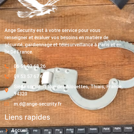
Ange Security est à votre service pour vous
renseigner et évaluer vos besoins en matière de
sécurité, gardiennage et télésurveillance à Paris et en
Île De France.
06 51 03 68 26
09 53 57 67 63
Siège social : 1 Rue des Alouettes, Thiais, France,
94320
m.d@ange-security.fr
Liens rapides
Accueil