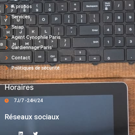
A propos
Services
Ssiap
Agent Cynophile Paris
Gardiennage Paris
Contact
Politiques de sécurité
Horaires
7J/7 -24H/24
Réseaux sociaux