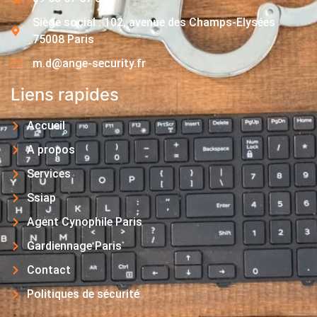
Siège social : 102, avenue des Champs-Elysées
75008 Paris
m.d@ange-security.fr
Liens rapides
Accueil
A propos
Services
Ssiap
Agent Cynophile Paris
Gardiennage Paris
Contact
Politiques de sécurité