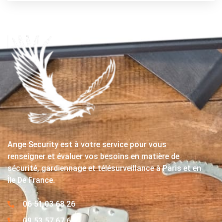
Ange Security est à votre service pour vous
renseigner et évaluer vos besoins en matière de
sécurité, gardiennage et télésurveillance à Paris et en
Île De France.
06 51 03 68 26
09 53 57 67 63