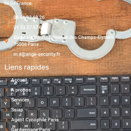
Île De France.
06 51 03 68 26
09 53 57 67 63
Siège social : 102, avenue des Champs-Elysées
75008 Paris
m.d@ange-security.fr
Liens rapides
Accueil
A propos
Services
Ssiap
Agent Cynophile Paris
Gardiennage Paris