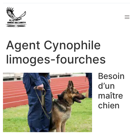
Agent Cynophile
limoges-fourches
Besoin
d’un
maître
chien