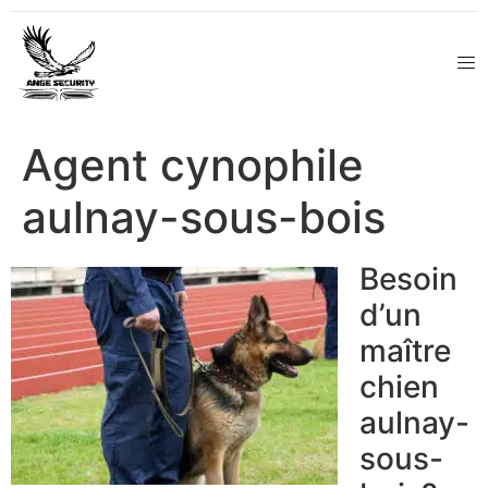
Agent cynophile
aulnay-sous-bois
Besoin
d’un
maître
chien
aulnay-
sous-