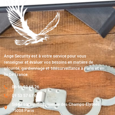
Ange Security est à votre service pour vous
renseigner et évaluer vos besoins en matière de
sécurité, gardiennage et télésurveillance à Paris et en
Île De France.
06 51 03 68 26
09 53 57 67 63
Siège social : 102, avenue des Champs-Elysées
75008 Paris