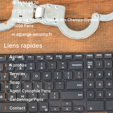
06 51 03 68 26
09 53 57 67 63
Siège social : 102, avenue des Champs-Elysées
75008 Paris
m.d@ange-security.fr
Liens rapides
Accueil
A propos
Services
Ssiap
Agent Cynophile Paris
Gardiennage Paris
Contact