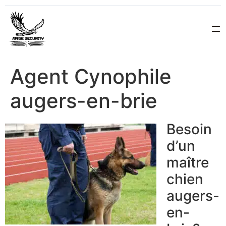
Agent Cynophile
augers-en-brie
Besoin
d’un
maître
chien
augers-
en-