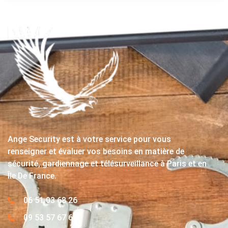
Ange Security est à votre service pour vous
renseigner et évaluer vos besoins en matière de
sécurité, gardiennage et télésurveillance à Paris et en
Île De France.
06 51 03 68 26
09 53 57 67 63