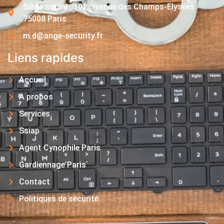
Siège social : 102, avenue des Champs-Elysées
75008 Paris
m.d@ange-security.fr
Liens rapides
Accueil
A propos
Services
Ssiap
Agent Cynophile Paris
Gardiennage Paris
Contact
Politiques de sécurité