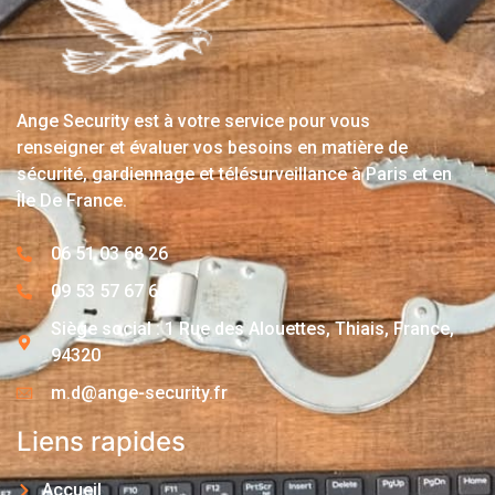
Ange Security est à votre service pour vous
renseigner et évaluer vos besoins en matière de
sécurité, gardiennage et télésurveillance à Paris et en
Île De France.
06 51 03 68 26
09 53 57 67 63
Siège social : 1 Rue des Alouettes, Thiais, France,
94320
m.d@ange-security.fr
Liens rapides
Accueil