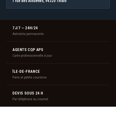
1 rue des Alouettes, 94320 Thiais
7J/7 — 24H/24
Astreinte permanente
AGENTS CQP APS
Carte professionnelle à jour
ÎLE-DE-FRANCE
Paris et petite couronne
DEVIS SOUS 24 H
Par téléphone ou courriel