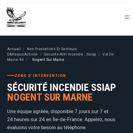
Accueil
/
Nos Prestations Et Secteurs
D&Rsquo;Activité
/
Securite Anti Incendie : Ssiap
/
Val De
Marne 94
/
Nogent Sur Marne
ZONE D’INTERVENTION
SÉCURITÉ INCENDIE SSIAP
NOGENT SUR MARNE
Une équipe agréée, disponible 7 jours sur 7 et
24 heures sur 24 en Île-de-France. Appelez, nous
évaluons votre besoin au téléphone.