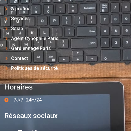
A propos
Services
Ssiap
Agent Cynophile Paris
Gardiennage Paris
Contact
Politiques de sécurité
Horaires
7J/7 -24H/24
Réseaux sociaux