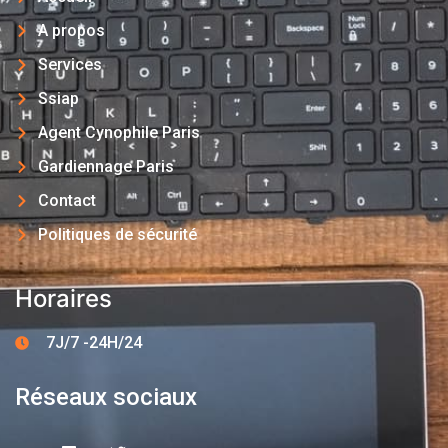
A propos
Services
Ssiap
Agent Cynophile Paris
Gardiennage Paris
Contact
Politiques de sécurité
Horaires
7J/7 -24H/24
Réseaux sociaux