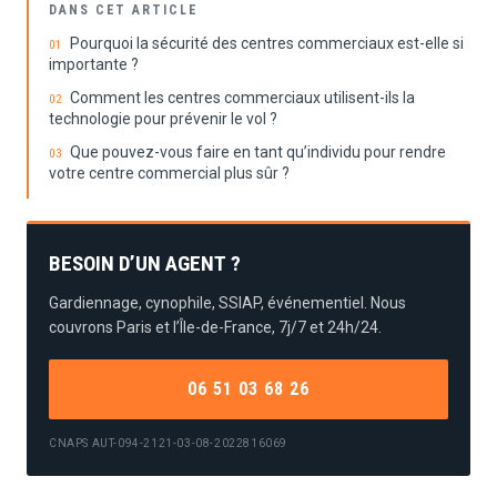
DANS CET ARTICLE
Pourquoi la sécurité des centres commerciaux est-elle si
importante ?
Comment les centres commerciaux utilisent-ils la
technologie pour prévenir le vol ?
Que pouvez-vous faire en tant qu’individu pour rendre
votre centre commercial plus sûr ?
BESOIN D’UN AGENT ?
Gardiennage, cynophile, SSIAP, événementiel. Nous
couvrons Paris et l’Île-de-France, 7j/7 et 24h/24.
06 51 03 68 26
CNAPS AUT-094-2121-03-08-2022816069