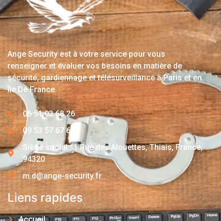
Ange Security est à votre service pour vous
renseigner et évaluer vos besoins en matière de
sécurité, gardiennage et télésurveillance à Paris et en
Île De France.
06 51 03 68 26
09 53 57 67 63
Siège social : 1 Rue des Alouettes, Thiais, France,
94320
m.d@ange-security.fr
Liens rapides
Accueil