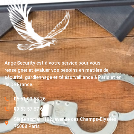
Ange Security est à votre service pour vous
renseigner et évaluer vos besoins en matière de
sécurité, gardiennage et télésurveillance à Paris et en
Île De France.
06 51 03 68 26
09 53 57 67 63
Siège social : 102, avenue des Champs-Elysées
75008 Paris