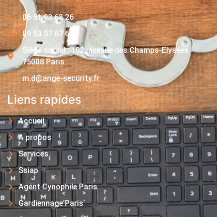
06 51 03 68 26
09 53 57 67 63
Siège social : 102, avenue des Champs-Elysées
75008 Paris
m.d@ange-security.fr
Liens rapides
Accueil
A propos
Services
Ssiap
Agent Cynophile Paris
Gardiennage Paris