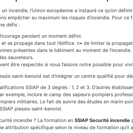
n incendie, l’Union européenne a instauré ce qu’on définit 
ions empêcher au maximum les risques d’incendie. Pour ce f
e défis :
 l’ouvrage pendant un moment défini.
e et se propage dans tout l’édifice. n• de limiter la propagat
sonnes présentes dans le bâtiment au moment de l’incendie.
 des sauveteurs.
nt être respectés si nous faisons notre possible pour vivre
essis-saint-benoist est d’intégrer un centre qualifié pour d
ualifications SSIAP de 3 degrés : 1, 2 et 3. D’autres établi
par exemple, inclure le camp des sapeurs-pompiers professi
mpiers militaires. Le fait de suivre des études en marin-po
SSIAP plessis-saint-benoist.
curité incendie ? La formation en
SSIAP Securité incendie
p
attribution spécifique selon le niveau de formation qu’il a 