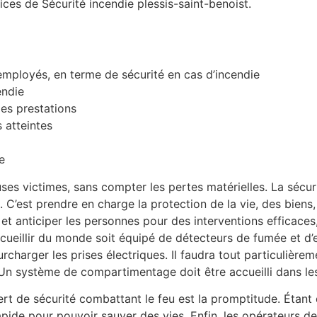
ices de Sécurité incendie plessis-saint-benoist.
 employés, en terme de sécurité en cas d’incendie
endie
les prestations
s atteintes
e
es victimes, sans compter les pertes matérielles. La sécuri
es. C’est prendre en charge la protection de la vie, des bien
 anticiper les personnes pour des interventions efficaces, p
illir du monde soit équipé de détecteurs de fumée et d’ext
 surcharger les prises électriques. Il faudra tout particuliè
. Un système de compartimentage doit être accueilli dans le
t de sécurité combattant le feu est la promptitude. Étant 
 rapide pour pouvoir sauver des vies. Enfin, les opérateurs 