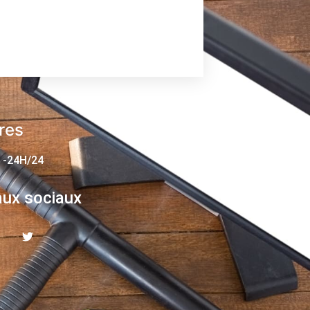
res
 -24H/24
ux sociaux