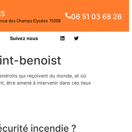
IS
06 51 03 68 26
enue des Champs Elysées 75008
Suivez nous
int-benoist
 endroits qui reçoivent du monde, et où
nt, être amené à intervenir dans ces lieux
curité incendie ?