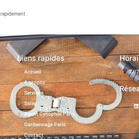
s rapidement
Liens rapides
Horai
Accueil
7J/7
A propos
Résea
Services
Ssiap
Agent Cynophile Paris
Gardiennage Paris
Contact