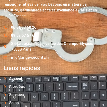
renseigner et évaluer vos besoins en matière de
sécurité, gardiennage et télésurveillance à Paris et en
Île De France.
06 51 03 68 26
09 53 57 67 63
Siège social : 102, avenue des Champs-Elysées
75008 Paris
m.d@ange-security.fr
Liens rapides
Accueil
A propos
Services
Ssiap