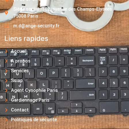
Siège social : 102, avenue des Champs-Elysées
75008 Paris
m.d@ange-security.fr
Liens rapides
Accueil
A propos
Services
Ssiap
Agent Cynophile Paris
Gardiennage Paris
Contact
Politiques de sécurité