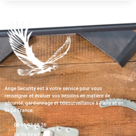
Ange Security est à votre service pour vous
renseigner et évaluer vos besoins en matière de
sécurité, gardiennage et télésurveillance à Paris et en
Île De France.
06 51 03 68 26
09 53 57 67 63