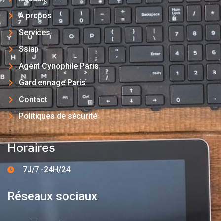
A propos
Services
Ssiap
Agent Cynophile Paris
Gardiennage Paris
Contact
Politiques de sécurité
Horaires
7J/7 -24H/24
Réseaux sociaux