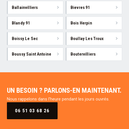
Ballainvilliers
Bievres 91
Blandy 91
Bois Herpin
Boissy Le Sec
Boullay Les Troux
Boussy Saint Antoine
Boutervilliers
UN BESOIN ? PARLONS-EN MAINTENANT.
Nous rappelons dans l’heure pendant les jours ouvrés.
06 51 03 68 26