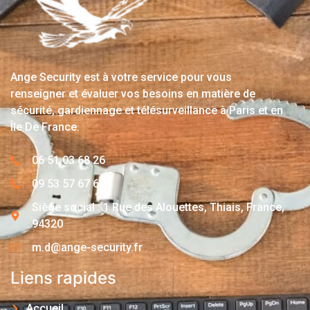
Ange Security est à votre service pour vous
renseigner et évaluer vos besoins en matière de
sécurité, gardiennage et télésurveillance à Paris et en
Île De France.
06 51 03 68 26
09 53 57 67 63
Siège social : 1 Rue des Alouettes, Thiais, France,
94320
m.d@ange-security.fr
Liens rapides
Accueil