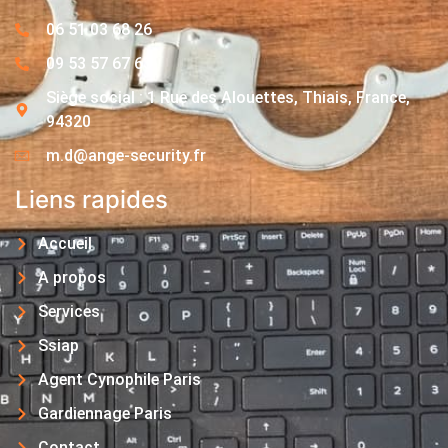
06 51 03 68 26
09 53 57 67 63
Siège social : 1 Rue des Alouettes, Thiais, France,
94320
m.d@ange-security.fr
Liens rapides
Accueil
A propos
Services
Ssiap
Agent Cynophile Paris
Gardiennage Paris
Contact