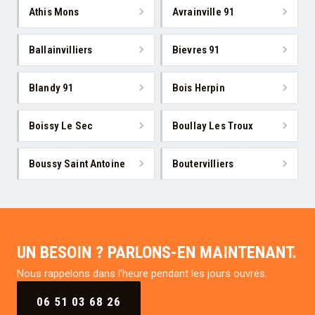
Athis Mons
Avrainville 91
Ballainvilliers
Bievres 91
Blandy 91
Bois Herpin
Boissy Le Sec
Boullay Les Troux
Boussy Saint Antoine
Boutervilliers
UN BESOIN ? PARLONS-EN MAINTENANT.
Nous rappelons dans l’heure pendant les jours ouvrés.
06 51 03 68 26