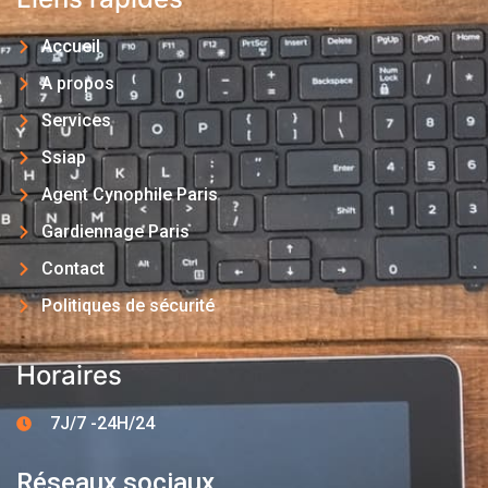
Accueil
A propos
Services
Ssiap
Agent Cynophile Paris
Gardiennage Paris
Contact
Politiques de sécurité
Horaires
7J/7 -24H/24
Réseaux sociaux