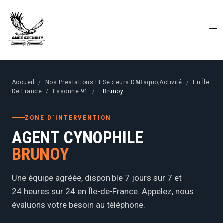
Accueil
/
Nos Prestations Et Secteurs D&Rsquo;Activité
/
En Île
De France
/
Essonne 91
/
Brunoy
ZONE D’INTERVENTION
AGENT CYNOPHILE
BRUNOY
Une équipe agréée, disponible 7 jours sur 7 et
24 heures sur 24 en Île-de-France. Appelez, nous
évaluons votre besoin au téléphone.