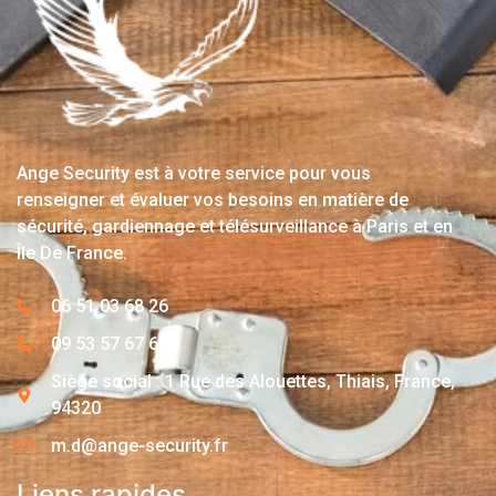
Ange Security est à votre service pour vous
renseigner et évaluer vos besoins en matière de
sécurité, gardiennage et télésurveillance à Paris et en
Île De France.
06 51 03 68 26
09 53 57 67 63
Siège social : 1 Rue des Alouettes, Thiais, France,
94320
m.d@ange-security.fr
Liens rapides