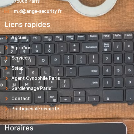
75008 Paris
m.d@ange-security.fr
Liens rapides
Accueil
A propos
Services
Ssiap
Agent Cynophile Paris
Gardiennage Paris
Contact
Politiques de sécurité
Horaires