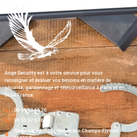
Ange Security est à votre service pour vous
renseigner et évaluer vos besoins en matière de
sécurité, gardiennage et télésurveillance à Paris et en
Île De France.
06 51 03 68 26
09 53 57 67 63
Siège social : 102, avenue des Champs-Elysées