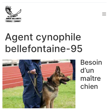
Agent cynophile
bellefontaine-95
Besoin
d’un
maître
chien