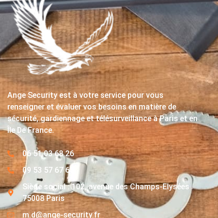
Ange Security est à votre service pour vous
renseigner et évaluer vos besoins en matière de
sécurité, gardiennage et télésurveillance à Paris et en
Île De France.
06 51 03 68 26
09 53 57 67 63
Siège social : 102, avenue des Champs-Elysées
75008 Paris
m.d@ange-security.fr