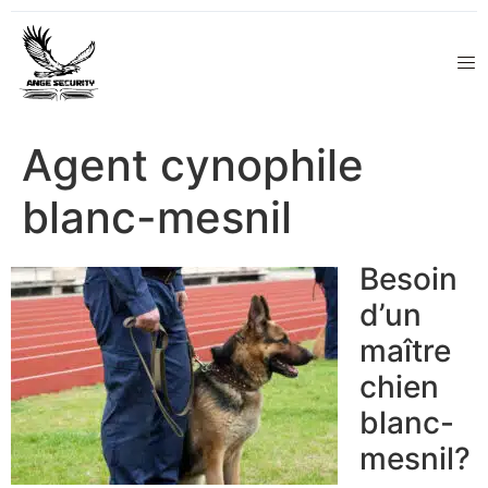
Agent cynophile
blanc-mesnil
Besoin
d’un
maître
chien
blanc-
mesnil?