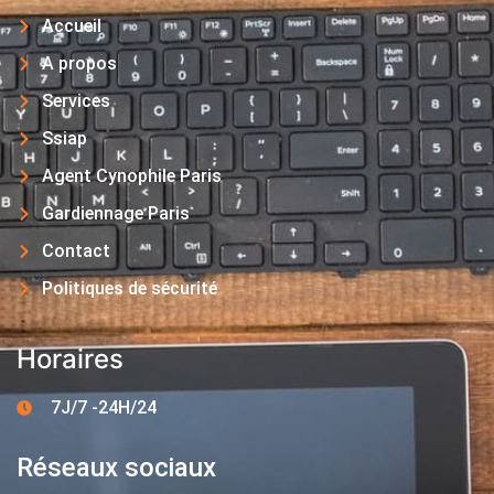
Accueil
A propos
Services
Ssiap
Agent Cynophile Paris
Gardiennage Paris
Contact
Politiques de sécurité
Horaires
7J/7 -24H/24
Réseaux sociaux