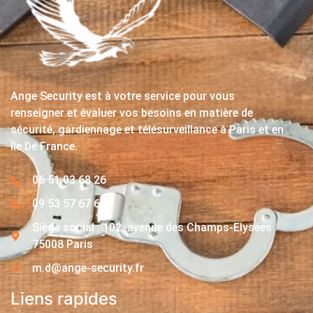
Ange Security est à votre service pour vous
renseigner et évaluer vos besoins en matière de
sécurité, gardiennage et télésurveillance à Paris et en
Île De France.
06 51 03 68 26
09 53 57 67 63
Siège social : 102, avenue des Champs-Elysées
75008 Paris
m.d@ange-security.fr
Liens rapides