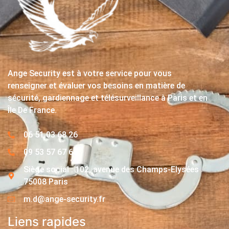
Ange Security est à votre service pour vous
renseigner et évaluer vos besoins en matière de
sécurité, gardiennage et télésurveillance à Paris et en
Île De France.
06 51 03 68 26
09 53 57 67 63
Siège social : 102, avenue des Champs-Elysées
75008 Paris
m.d@ange-security.fr
Liens rapides