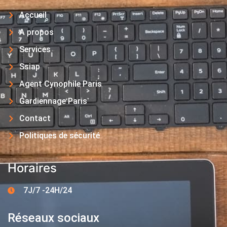
Accueil
A propos
Services
Ssiap
Agent Cynophile Paris
Gardiennage Paris
Contact
Politiques de sécurité
Horaires
7J/7 -24H/24
Réseaux sociaux