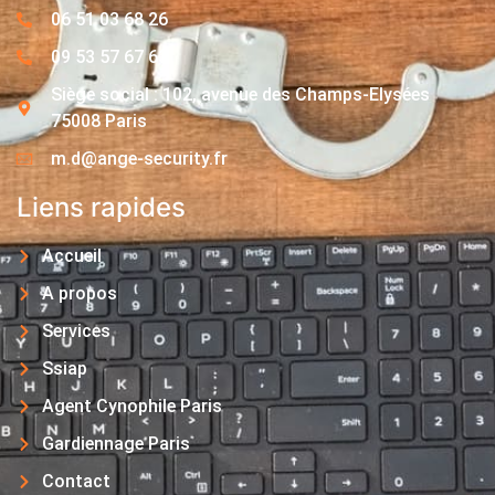
06 51 03 68 26
09 53 57 67 63
Siège social : 102, avenue des Champs-Elysées
75008 Paris
m.d@ange-security.fr
Liens rapides
Accueil
A propos
Services
Ssiap
Agent Cynophile Paris
Gardiennage Paris
Contact