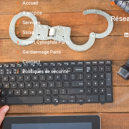
Accueil
7J/7
A propos
Résea
Services
Ssiap
Agent Cynophile Paris
Gardiennage Paris
Contact
Politiques de sécurité