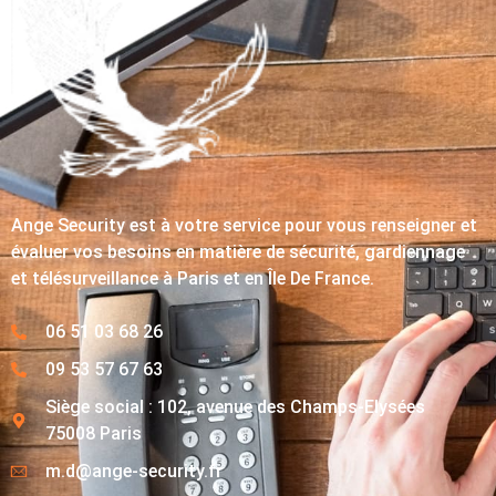
Ange Security est à votre service pour vous renseigner et
évaluer vos besoins en matière de sécurité, gardiennage
et télésurveillance à Paris et en Île De France.
06 51 03 68 26
09 53 57 67 63
Siège social : 102, avenue des Champs-Elysées
75008 Paris
m.d@ange-security.fr