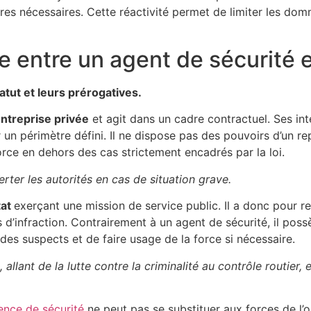
ures nécessaires. Cette réactivité permet de limiter les domm
e entre un agent de sécurité e
tatut et leurs prérogatives.
ntreprise privée
et agit dans un cadre contractuel. Ses int
 un périmètre défini. Il ne dispose pas des pouvoirs d’un re
 force en dehors des cas strictement encadrés par la loi.
lerter les autorités en cas de situation grave.
tat
exerçant une mission de service public. Il a donc pour res
cas d’infraction. Contrairement à un agent de sécurité, il po
 des suspects et de faire usage de la force si nécessaire.
llant de la lutte contre la criminalité au contrôle routier,
ence de sécurité
ne peut pas se substituer aux forces de l’o