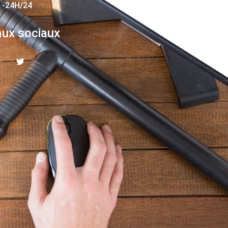
 -24H/24
ux sociaux