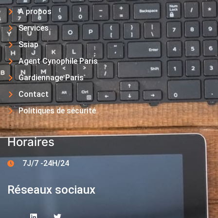
A propos
Services
Ssiap
Agent Cynophile Paris
Gardiennage Paris
Contact
Politiques de sécurité
Horaires
7J/7 -24H/24
Réseaux sociaux