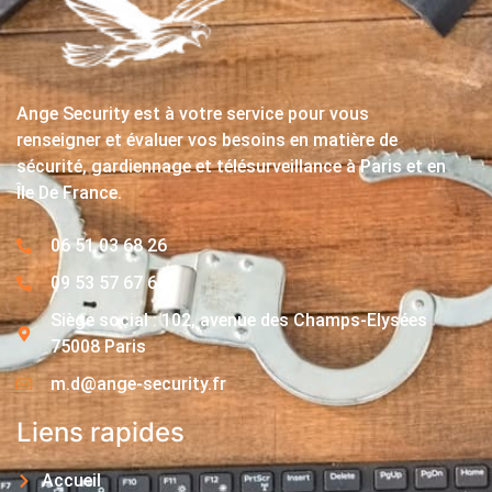
Ange Security est à votre service pour vous
renseigner et évaluer vos besoins en matière de
sécurité, gardiennage et télésurveillance à Paris et en
Île De France.
06 51 03 68 26
09 53 57 67 63
Siège social : 102, avenue des Champs-Elysées
75008 Paris
m.d@ange-security.fr
Liens rapides
Accueil