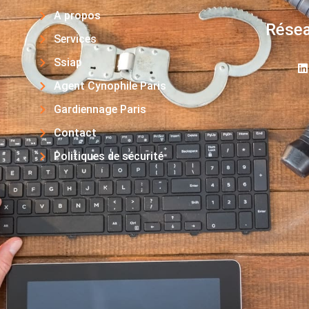
A propos
Résea
Services
Ssiap
Agent Cynophile Paris
Gardiennage Paris
Contact
Politiques de sécurité