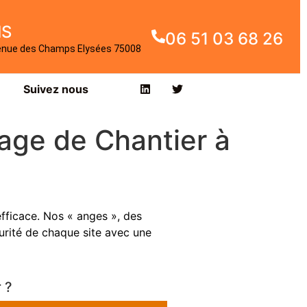
IS
06 51 03 68 26
enue des Champs Elysées 75008
Suivez nous
age de Chantier à
fficace. Nos « anges », des
curité de chaque site avec une
 ?