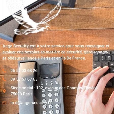
Ange Security est à votre service pour vous renseigner et
évaluer vos besoins en matière de sécurité, gardiennage
et télésurveillance à Paris et en Île De France.
06 51 03 68 26
09 53 57 67 63
Siège social : 102, avenue des Champs-Elysées
75008 Paris
m.d@ange-security.fr