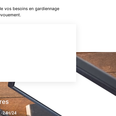
 de vos besoins en gardiennage
dévouement.
res
 -24H/24