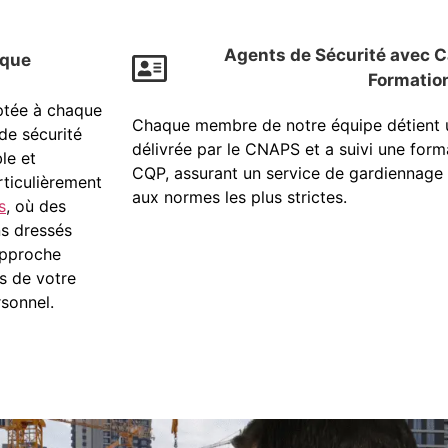
Agents de Sécurité avec C
ique
Formatio
ptée à chaque
Chaque membre de notre équipe détient u
 de sécurité
délivrée par le CNAPS et a suivi une forma
le et
CQP, assurant un service de gardiennage 
rticulièrement
aux normes les plus strictes.
s
, où des
s dressés
 approche
es de votre
rsonnel.