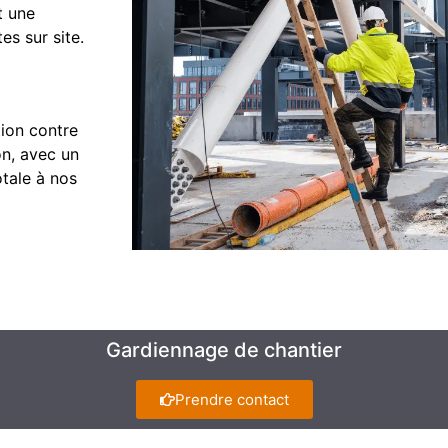
t une
es sur site.
tion contre
on, avec un
otale à nos
Gardiennage de chantier
Prendre contact