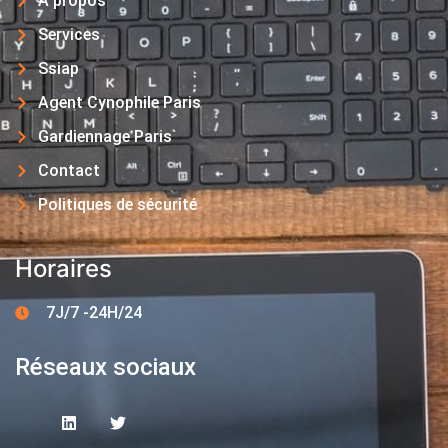
A propos
Services
Ssiap
Agent Cynophile Paris
Gardiennage Paris
Contact
Politiques de sécurité
Horaires
7J/7 -24H/24
Réseaux sociaux