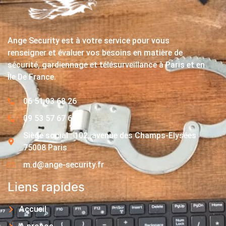
Ange Security est à votre service pour vous
renseigner et évaluer vos besoins en matière de
sécurité, gardiennage et télésurveillance à Paris et en
Île De France.
06 51 03 68 26
09 53 57 67 63
Siège social : 102, avenue des Champs-Elysées
75008 Paris
m.d@ange-security.fr
Liens rapides
Accueil