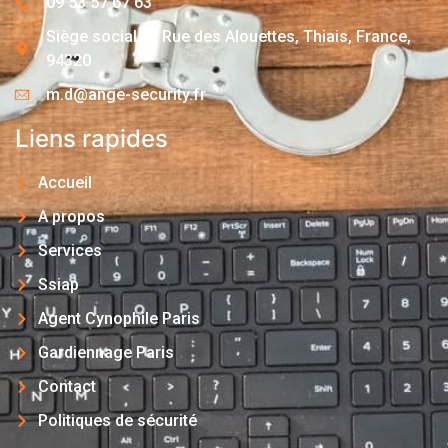
09 53 57 67 63
Siège social : 1 Rue des Alouettes, Thiais, France,
94320
m.d@ange-security.fr
Liens rapides
Accueil
A propos
Services
Ssiap
Agent Cynophile Paris
Gardiennage Paris
Contact
Politiques de sécurité