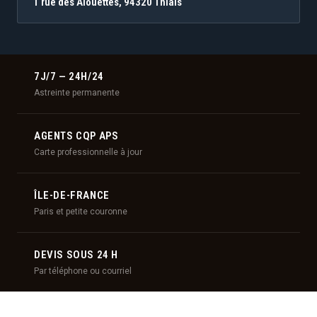
1 rue des Alouettes, 94320 Thiais
7J/7 — 24H/24
Astreinte permanente
AGENTS CQP APS
Carte professionnelle à jour
ÎLE-DE-FRANCE
Paris et petite couronne
DEVIS SOUS 24 H
Par téléphone ou courriel