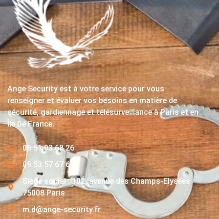
Ange Security est à votre service pour vous
renseigner et évaluer vos besoins en matière de
sécurité, gardiennage et télésurveillance à Paris et en
Île De France.
06 51 03 68 26
09 53 57 67 63
Siège social : 102, avenue des Champs-Elysées
75008 Paris
m.d@ange-security.fr