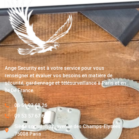
Ange Security est à votre service pour vous
renseigner et évaluer vos besoins en matière de
sécurité, gardiennage et télésurveillance à Paris et en
Île De France.
06 51 03 68 26
09 53 57 67 63
Siège social : 102, avenue des Champs-Elysées
75008 Paris