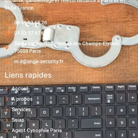
sécurité, gardiennage et télésurveillance à Paris et en
Île De France.
06 51 03 68 26
09 53 57 67 63
Siège social : 102, avenue des Champs-Elysées
75008 Paris
m.d@ange-security.fr
Liens rapides
Accueil
A propos
Services
Ssiap
Agent Cynophile Paris