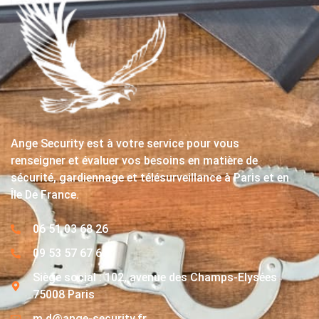
Ange Security est à votre service pour vous
renseigner et évaluer vos besoins en matière de
sécurité, gardiennage et télésurveillance à Paris et en
Île De France.
06 51 03 68 26
09 53 57 67 63
Siège social : 102, avenue des Champs-Elysées
75008 Paris
m.d@ange-security.fr