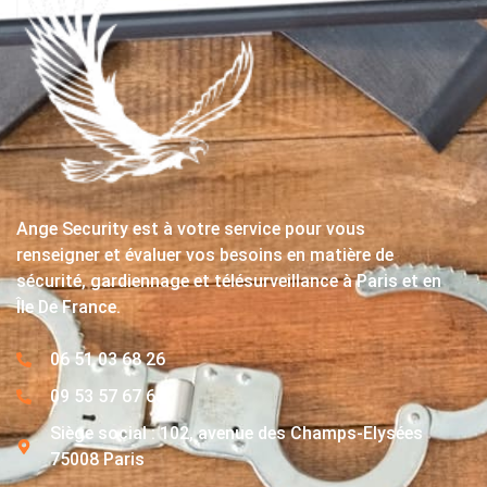
Ange Security est à votre service pour vous
renseigner et évaluer vos besoins en matière de
sécurité, gardiennage et télésurveillance à Paris et en
Île De France.
06 51 03 68 26
09 53 57 67 63
Siège social : 102, avenue des Champs-Elysées
75008 Paris