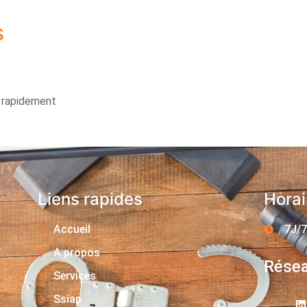
s
s rapidement
Liens rapides
Horai
Accueil
7J/7
A propos
Résea
Services
Ssiap