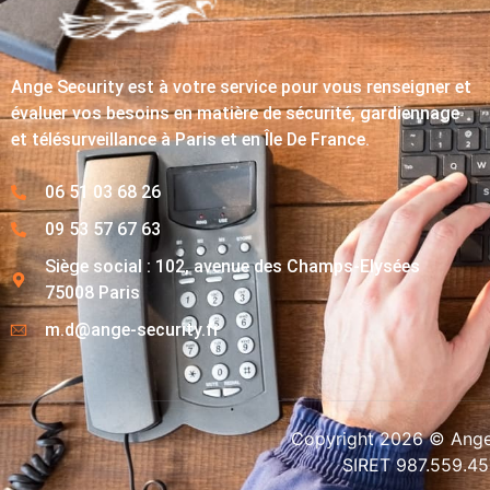
Ange Security est à votre service pour vous renseigner et
évaluer vos besoins en matière de sécurité, gardiennage
et télésurveillance à Paris et en Île De France.
06 51 03 68 26
09 53 57 67 63
Siège social : 102, avenue des Champs-Elysées
75008 Paris
m.d@ange-security.fr
Copyright 2026 © Ange-
SIRET 987.559.4