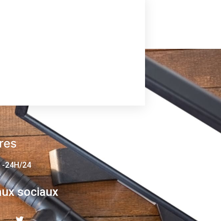
res
 -24H/24
ux sociaux