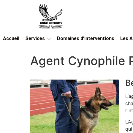
Accueil
Services
Domaines d’interventions
Les 
Agent Cynophile P
B
L’
a
cha
l’i
L’A
qui