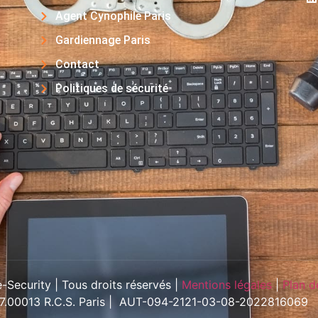
Agent Cynophile Paris
Gardiennage Paris
Contact
Politiques de sécurité
Security | Tous droits réservés |
Mentions légales
|
Plan d
57.00013 R.C.S. Paris | AUT-094-2121-03-08-2022816069