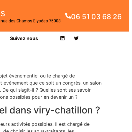
IS
06 51 03 68 26
enue des Champs Elysées 75008
Suivez nous
jet événementiel ou le chargé de
out événement que ce soit un congrès, un salon
De qui s’agit-il ? Quelles sont ses savoir
tions possibles pour en devenir un ?
el dans viry-chatillon ?
urs activités possibles. Il est chargé de
t, de choisir les sous-traitants, les