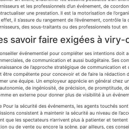
rnisseurs et les professionnels d’un événement, de coordonne
tractualiser une prestation. Il est la motorisation de l’org
 effet, il s’assure du rangement de l’événement, contrôle la
rnisseurs, des sous-traitants ou des professionnels tout e
es savoir faire exigées à viry-
conseiller événementiel pour compléter ses intentions doit 
merciales, de communication et aussi budgétaire. Ses co
naissance de l’approche stratégique de communication et de
doit être compétente pour concevoir et de faire la rédaction 
mer une équipe. Un employeur apprécie en général chez un 
d’autonomie, de ingéniosité, de précision, de promptitude, de
mme en externe pour donner plus de visibilité à un événem
e Pour la sécurité des événements, les agents touchés son
 missions consistent à maintenir la sécurité au niveau de l’ac
nt que les spectateurs n’arrivent plus à patienter et tenten
ition ou de vente ou encore la scène. par ailleurs, ces conse