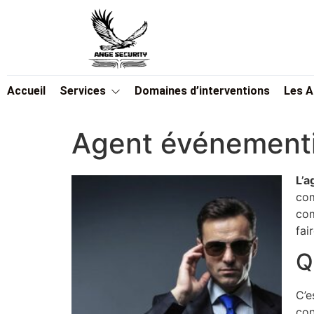
Accueil
Services
Domaines d’interventions
Les 
Agent événementie
L’a
com
com
fai
Q
C’e
con