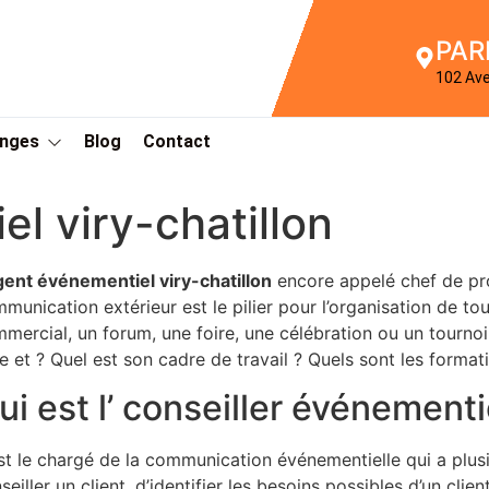
PAR
102 Av
Anges
Blog
Contact
l viry-chatillon
gent événementiel viry-chatillon
encore appelé chef de pro
munication extérieur est le pilier pour l’organisation de t
mercial, un forum, une foire, une célébration ou un tournoi. 
re et ? Quel est son cadre de travail ? Quels sont les forma
ui est l’ conseiller événementi
st le chargé de la communication événementielle qui a plusie
seiller un client, d’identifier les besoins possibles d’un clien