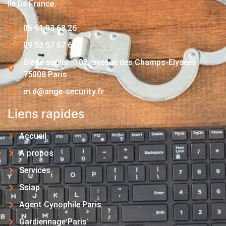
Île De France.
06 51 03 68 26
09 53 57 67 63
Siège social : 102, avenue des Champs-Elysées
75008 Paris
m.d@ange-security.fr
Liens rapides
Accueil
A propos
Services
Ssiap
Agent Cynophile Paris
Gardiennage Paris