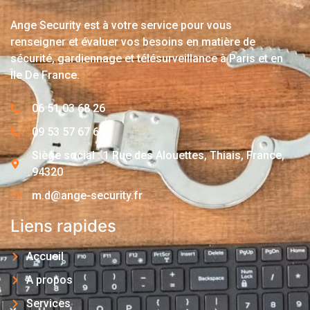
Ange Security est à votre service pour vous
renseigner et évaluer vos besoins en matière de
sécurité, gardiennage et télésurveillance à Paris et en
Île De France.
06 51 03 68 26
09 53 57 67 63
Siège social : 1 Rue des Alouettes, Thiais, France,
94320
m.d@ange-security.fr
Liens rapides
Accueil
A propos
Services