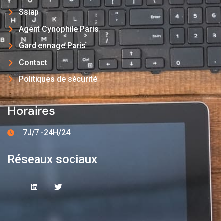
Ssiap
Agent Cynophile Paris
Gardiennage Paris
Contact
Politiques de sécurité
Horaires
7J/7 -24H/24
Réseaux sociaux