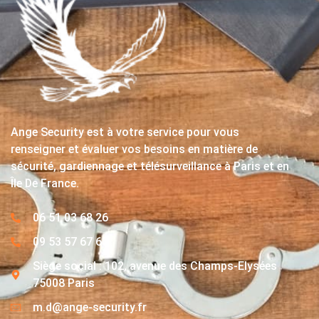
Ange Security est à votre service pour vous
renseigner et évaluer vos besoins en matière de
sécurité, gardiennage et télésurveillance à Paris et en
Île De France.
06 51 03 68 26
09 53 57 67 63
Siège social : 102, avenue des Champs-Elysées
75008 Paris
m.d@ange-security.fr