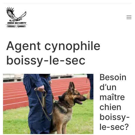
Agent cynophile
boissy-le-sec
Besoin
d’un
maître
chien
boissy-
le-sec?