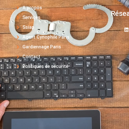
A propos
Résea
Services
Ssiap
Agent Cynophile Paris
Gardiennage Paris
Contact
Politiques de sécurité