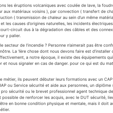
s les éruptions volcaniques avec coulée de lave, la foudre
 aux matériaux voisins ), par convection ( transfert de c
duction ( transmission de chaleur au sein d’un même matér
t les causes d’origines naturelles, les incidents électrique
 court-circuit dus à la dégradation des câbles et des connexi
r y palier.
 le secteur de l’incendie ? Personne n’aimerait pas être conf
nôtre. La 1ère chose dont nous devons faire est d’installer 
 Effectivement, a notre époque, il existe des équipements qu
 et nous signaler en cas de danger. pour ce qui est du matér
 ce métier, ils peuvent débuter leurs formations avec un CA
IAP ou Service sécurité et aide aux personnes, un diplôme s
ro sécurité ou le brevet professionnel agent technique de 
t possible de renforcer les acquis, avec le DUT sécurité, lie
’être en bonne condition physique et mentale, mais il doit a
tier.