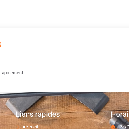
s
s rapidement
Liens rapides
Horai
Accueil
7J/7