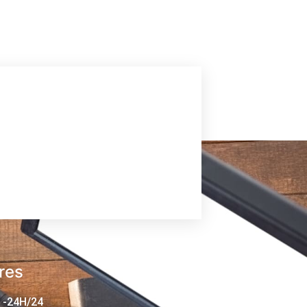
res
 -24H/24