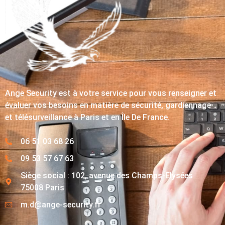
Ange Security est à votre service pour vous renseigner et
évaluer vos besoins en matière de sécurité, gardiennage
et télésurveillance à Paris et en Île De France.
06 51 03 68 26
09 53 57 67 63
Siège social : 102, avenue des Champs-Elysées
75008 Paris
m.d@ange-security.fr