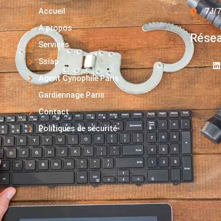
Accueil
7J/7
A propos
Résea
Services
Ssiap
Agent Cynophile Paris
Gardiennage Paris
Contact
Politiques de sécurité