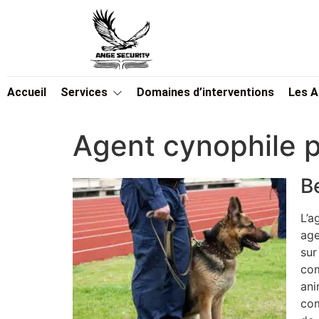
Accueil
Services
Domaines d’interventions
Les 
Agent cynophile 
B
L’a
age
sur
com
ani
com