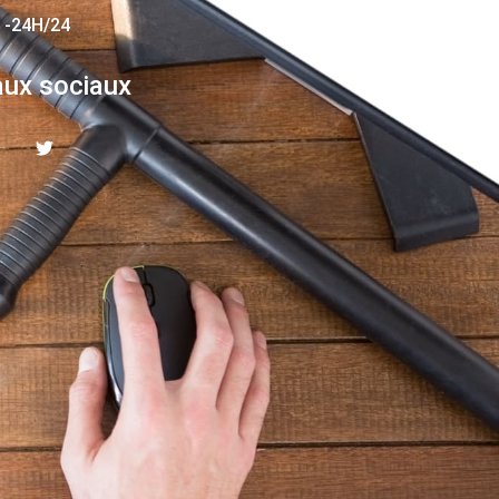
 -24H/24
ux sociaux