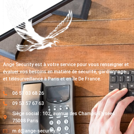
Ange Security est à votre service pour vous renseigner et
évaluer vos besoins en matière de sécurité, gardiennage
et télésurveillance à Paris et en Île De France.
06 51 03 68 26
09 53 57 67 63
Siège social : 102, avenue des Champs-Elysées
75008 Paris
m.d@ange-security.fr