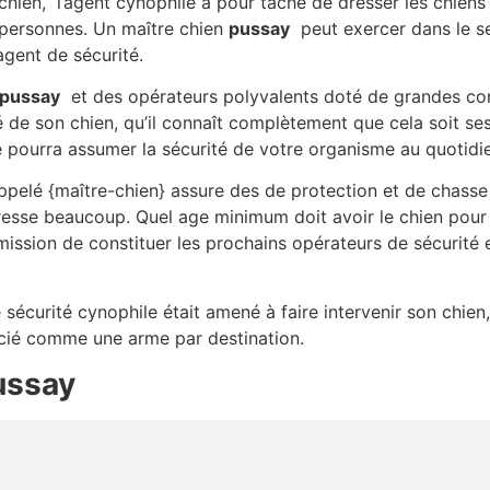
chien, l’agent cynophile a pour tâche de dresser les chiens
personnes. Un maître chien
pussay
peut exercer dans le sec
agent de sécurité.
pussay
et des opérateurs polyvalents doté de grandes conn
 de son chien, qu’il connaît complètement que cela soit se
 pourra assumer la sécurité de votre organisme au quotidi
pelé {maître-chien} assure des de protection et de chasse
éresse beaucoup. Quel age minimum doit avoir le chien pou
mission de constituer les prochains opérateurs de sécurité 
e sécurité cynophile était amené à faire intervenir son chien, 
écié comme une arme par destination.
ussay