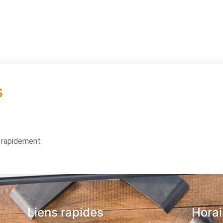
s
s rapidement
Liens rapides
Horai