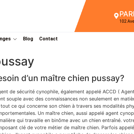
PAR
102 Av
Anges
Blog
Contact
pussay
esoin d’un maître chien pussay?
gent de sécurité cynophile, également appelé ACCD ( Agen
nt souple avec des connaissances non seulement en matièr
 tout ce qui concerne son chien à travers ses modalités ph
portementales. Un maître chien, aussi appelé agent cynoph
malière qui travaille en binôme avec un chien entraîné. votre
posant clé de votre métier de maître chien. Parfois appel