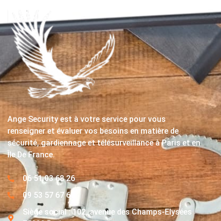
Ange Security est à votre service pour vous
renseigner et évaluer vos besoins en matière de
sécurité, gardiennage et télésurveillance à Paris et en
Île De France.
06 51 03 68 26
09 53 57 67 63
Siège social : 102, avenue des Champs-Elysées